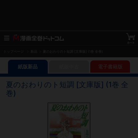
トップページ
新品
夏のおわりのト短調 [文庫版] (1巻 全巻)
紙版新品
紙版中古
電子書籍版
夏のおわりのト短調 [文庫版] (1巻 全
巻)