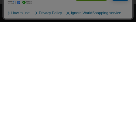
上へ
漫画全巻ドットコム TOP
トップページ
会員登録・ログイン
初めての方へ
電子書籍の読み方
支払方法
特定商取引法に基づく通販の表記
資金決済法に基づく表示
古物営業法に基づく表示
よくある質問
問い合わせ
個人情報保護方針
利用規約