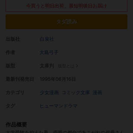
今買うと明日出荷、最短明後日お届け
タダ読み
出版社
白泉社
作者
大島弓子
版型
文庫判
版型とは
最新刊発売日
1995年06月16日
カテゴリ
少女漫画
コミック文庫
漫画
タグ
ヒューマンドラマ
作品概要
大学受験を控えた夏、両親の都合であこがれの叔母さん