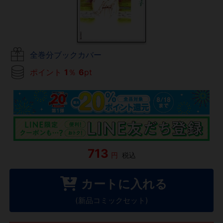
全巻分ブックカバー
ポイント
1
％
6
pt
713
円
税込
カートに入れる
(新品コミックセット)