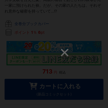
一家に預けられた袂。だが、その家の人たちは、それぞ
れ意外な秘密を持っていて…!?
全巻分ブックカバー
ポイント
1
％
6
pt
713
円
税込
カートに入れる
(新品コミックセット)