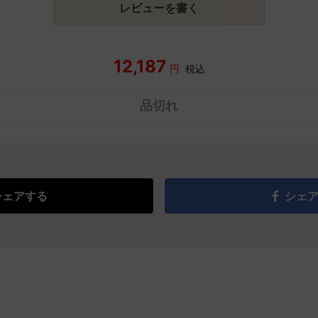
レビューを書く
12,187
円
税込
品切れ
シェアする
シェ