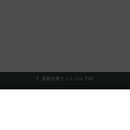
漫画全巻ドットコム TOP
ッフおススメ「全力推し宣言」
漫画ランキング
贈ろう e-giftサービス
›
2025年 年間ランキング
すめの新品漫画セット
›
歴代発行部数
品別漫画収納ボックス
›
紙書籍 週間TOP100