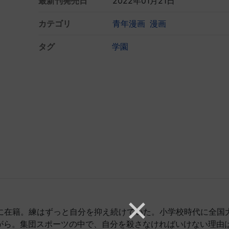
最新刊発売日
2022年01月21日
カテゴリ
青年漫画
漫画
タグ
学園
部に在籍。練はずっと自分を抑え続けていた。小学校時代に全国
がら。集団スポーツの中で、自分を殺さなければいけない理由