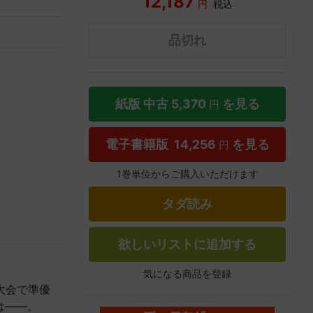
12,187
円
税込
品切れ
紙版 中古
5,370
を見る
円
電子書籍版
14,256
を見る
円
1巻単位からご購入いただけます
タダ読み
欲しいリストに追加する
気になる商品を登録
大会で準優
は――。