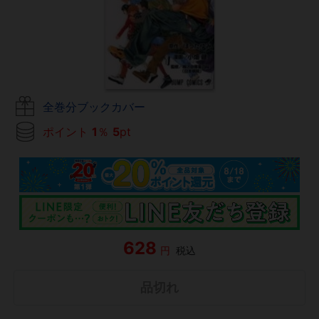
全巻分ブックカバー
ポイント
1
％
5
pt
628
円
税込
品切れ