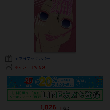
全巻分ブックカバー
ポイント
1
％
9
pt
1,026
円
税込