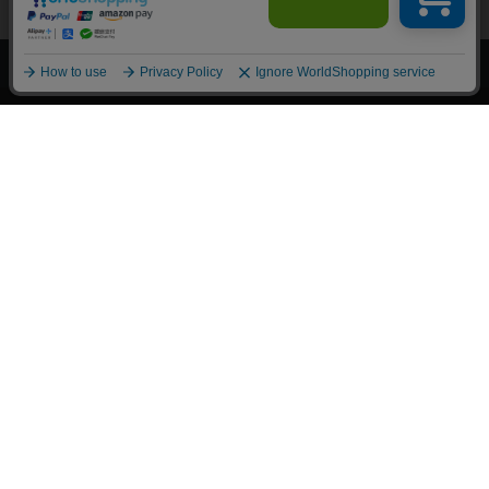
上へ
漫画全巻ドットコム TOP
トップページ
会員登録・ログイン
初めての方へ
電子書籍の読み方
支払方法
特定商取引法に基づく通販の表記
資金決済法に基づく表示
古物営業法に基づく表示
よくある質問
問い合わせ
個人情報保護方針