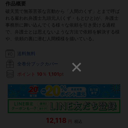
作品概要
破天荒で無茶苦茶な言動から「人間のくず」とまで呼ば
れる雇われ弁護士九頭元人(くず・もとひと)が、弁護士
事務所に舞い込んでくる様々な依頼を引き受ける過程
で、弁護士とは思えないような方法で依頼を解決する様
や、依頼の裏に潜む人間模様を描いている。
送料無料
全巻分ブックカバー
ポイント
10
％
1,101
pt
12,118
円
税込