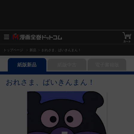
トップページ
新品
おれさま、ばいきんまん！
紙版新品
紙版中古
電子書籍版
おれさま、ばいきんまん！