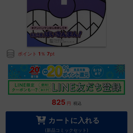
ポイント
1
％
7
pt
825
円
税込
カートに入れる
(新品コミックセット)