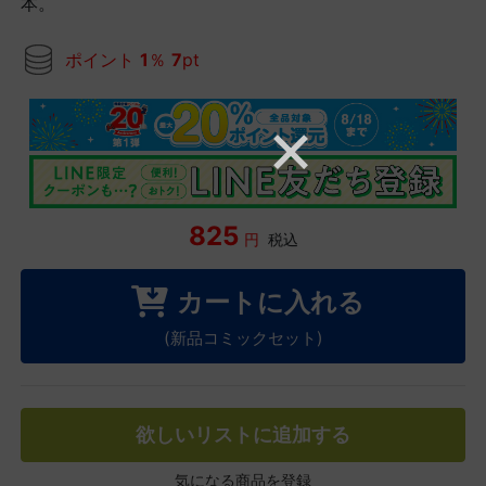
本。
ポイント
1
％
7
pt
825
円
税込
カートに入れる
(新品コミックセット)
欲しいリストに追加する
気になる商品を登録