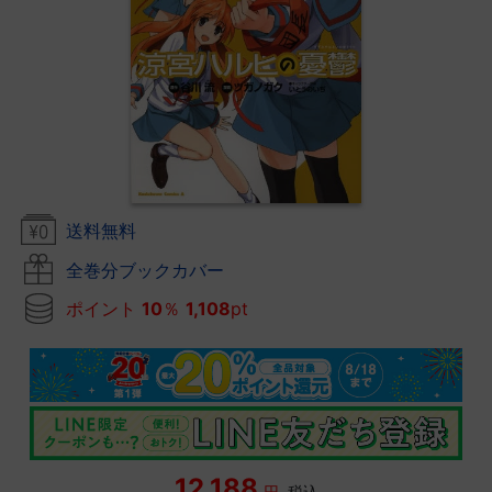
送料無料
全巻分ブックカバー
ポイント
10
％
1,108
pt
12,188
円
税込