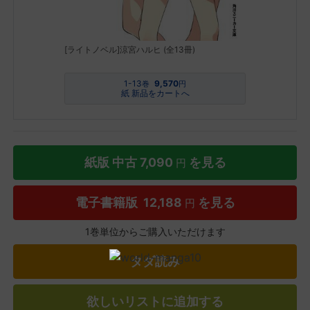
[ライトノベル]涼宮ハルヒ (全13冊)
1-13
9,570
巻
円
紙 新品をカートへ
紙版 中古
7,090
を見る
円
電子書籍版
12,188
を見る
円
1巻単位からご購入いただけます
タダ読み
欲しいリストに追加する