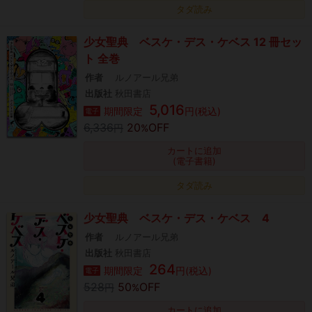
タダ読み
少女聖典 ベスケ・デス・ケベス 12 冊セッ
ト 全巻
作者
ルノアール兄弟
出版社
秋田書店
5,016
期間限定
円(税込)
電子
6,336
20
OFF
円
%
カートに追加
(電子書籍)
タダ読み
少女聖典 ベスケ・デス・ケベス 4
作者
ルノアール兄弟
出版社
秋田書店
264
期間限定
円(税込)
電子
528
50
OFF
円
%
カートに追加