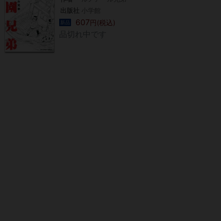
出版社
小学館
607
円(税込)
新品
品切れ中です