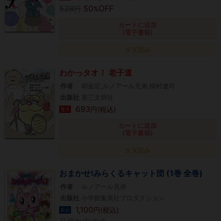
528
50
OFF
円
%
カートに追加
(電子書籍)
タダ読み
わかっタオ！ 老子道
作者
胡金定,ルノアール兄弟,槇村遼司
出版社
第三文明社
693
円(税込)
電子
カートに追加
(電子書籍)
タダ読み
おまかせ!みらくるキャット団 (1巻 全巻)
作者
ルノアール兄弟
出版社
小学館集英社プロダクション
1,100
円(税込)
新品