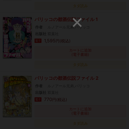
タダ読み
パリッコの都酒伝説ファイル 1
作者
ルノアール兄弟,パリッコ
出版社
双葉社
1,595
円(税込)
電子
カートに追加
(電子書籍)
タダ読み
パリッコの都酒伝説ファイル 2
作者
ルノアール兄弟,パリッコ
出版社
双葉社
770
円(税込)
電子
カートに追加
(電子書籍)
タダ読み