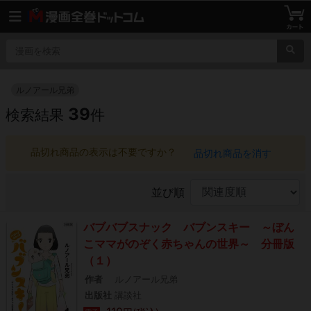
ルノアール兄弟
39
検索結果
件
品切れ商品の表示は不要ですか？
品切れ商品を消す
並び順
バブバブスナック バブンスキー ～ぼん
こママがのぞく赤ちゃんの世界～ 分冊版
（１）
作者
ルノアール兄弟
出版社
講談社