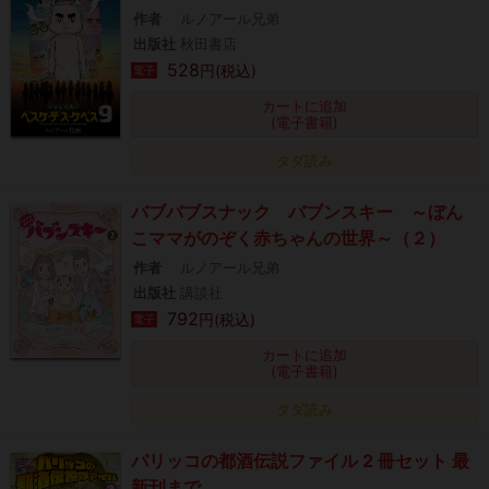
作者
ルノアール兄弟
出版社
秋田書店
528
円(税込)
電子
カートに追加
(電子書籍)
タダ読み
バブバブスナック バブンスキー ～ぼん
こママがのぞく赤ちゃんの世界～（２）
作者
ルノアール兄弟
出版社
講談社
792
円(税込)
電子
カートに追加
(電子書籍)
タダ読み
パリッコの都酒伝説ファイル 2 冊セット 最
新刊まで