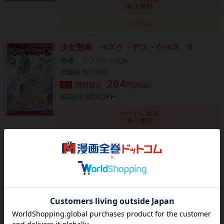
(電子書籍)
タダ読み
少女聖典 ベスケ・デス・ケベス 5
作者
ルノアール兄弟
出版社
秋田書店
264
期間限定
円(税込)
電子
528
50
OFF
円
%
カートに追加
(電子書籍)
タダ読み
少女聖典 ベスケ・デス・ケベス 7
作者
ルノアール兄弟
出版社
秋田書店
528
円(税込)
電子
カートに追加
(電子書籍)