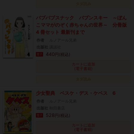
タダ読み
バブバブスナック バブンスキー ～ぼん
こママがのぞく赤ちゃんの世界～ 分冊版
4 冊セット 最新刊まで
作者
ルノアール兄弟
出版社
講談社
440
円(税込)
電子
カートに追加
(電子書籍)
タダ読み
少女聖典 ベスケ・デス・ケベス 6
作者
ルノアール兄弟
出版社
秋田書店
528
円(税込)
電子
カートに追加
(電子書籍)