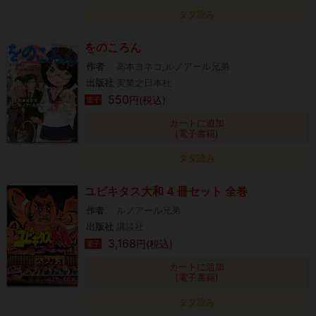
タダ読み
をのころん
作者
高本ヨネコ,ルノアール兄弟
出版社
実業之日本社
550
円(税込)
電子
カートに追加
(電子書籍)
タダ読み
ユビキタス大和 4 冊セット 全巻
作者
ルノアール兄弟
出版社
講談社
3,168
円(税込)
電子
カートに追加
(電子書籍)
タダ読み