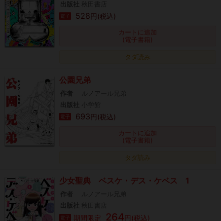
出版社
秋田書店
528
円(税込)
電子
カートに追加
(電子書籍)
タダ読み
公園兄弟
作者
ルノアール兄弟
出版社
小学館
693
円(税込)
電子
カートに追加
(電子書籍)
タダ読み
少女聖典 ベスケ・デス・ケベス 1
作者
ルノアール兄弟
出版社
秋田書店
264
期間限定
円(税込)
電子