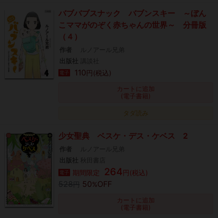
バブバブスナック バブンスキー ～ぼん
こママがのぞく赤ちゃんの世界～ 分冊版
（４）
作者
ルノアール兄弟
出版社
講談社
110
円(税込)
電子
カートに追加
(電子書籍)
タダ読み
少女聖典 ベスケ・デス・ケベス 2
作者
ルノアール兄弟
出版社
秋田書店
264
期間限定
円(税込)
電子
528
50
OFF
円
%
カートに追加
(電子書籍)