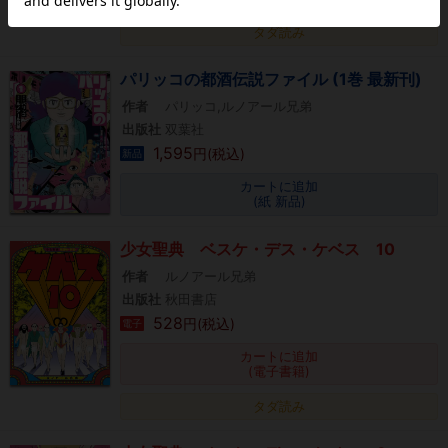
タダ読み
パリッコの都酒伝説ファイル (1巻 最新刊)
作者
パリッコ,ルノアール兄弟
出版社
双葉社
1,595
円(税込)
新品
カートに追加
(紙 新品)
少女聖典 ベスケ・デス・ケベス 10
作者
ルノアール兄弟
出版社
秋田書店
528
円(税込)
電子
カートに追加
(電子書籍)
タダ読み