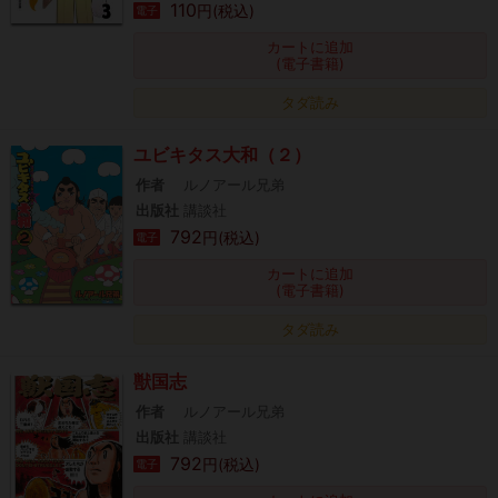
110
円(税込)
電子
カートに追加
(電子書籍)
タダ読み
ユビキタス大和（２）
作者
ルノアール兄弟
出版社
講談社
792
円(税込)
電子
カートに追加
(電子書籍)
タダ読み
獣国志
作者
ルノアール兄弟
出版社
講談社
792
円(税込)
電子