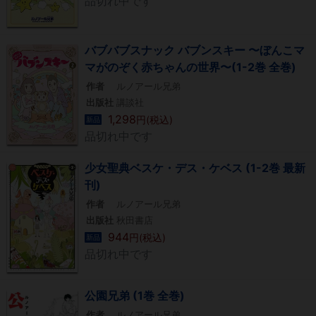
品切れ中です
バブバブスナック バブンスキー 〜ぼんこマ
マがのぞく赤ちゃんの世界〜(1-2巻 全巻)
作者
ルノアール兄弟
出版社
講談社
1,298
円(税込)
新品
品切れ中です
少女聖典ベスケ・デス・ケベス (1-2巻 最新
刊)
作者
ルノアール兄弟
出版社
秋田書店
944
円(税込)
新品
品切れ中です
公園兄弟 (1巻 全巻)
作者
ルノアール兄弟