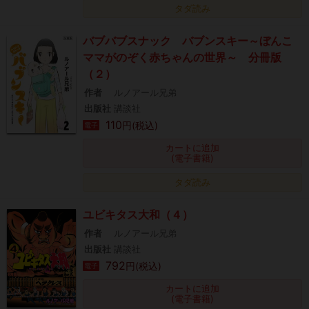
タダ読み
バブバブスナック バブンスキー～ぼんこ
ママがのぞく赤ちゃんの世界～ 分冊版
（２）
作者
ルノアール兄弟
出版社
講談社
110
円(税込)
電子
カートに追加
(電子書籍)
タダ読み
ユビキタス大和（４）
作者
ルノアール兄弟
出版社
講談社
792
円(税込)
電子
カートに追加
(電子書籍)