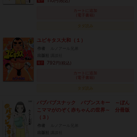
110
円(税込)
電子
カートに追加
(電子書籍)
タダ読み
ユビキタス大和（１）
作者
ルノアール兄弟
出版社
講談社
792
円(税込)
電子
カートに追加
(電子書籍)
タダ読み
バブバブスナック バブンスキー ～ぼん
こママがのぞく赤ちゃんの世界～ 分冊版
（３）
作者
ルノアール兄弟
出版社
講談社