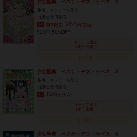
少女聖典 ベスケ・デス・ケベス 3
作者
ルノアール兄弟
出版社
秋田書店
264
期間限定
円(税込)
電子
528
50
OFF
円
%
カートに追加
(電子書籍)
タダ読み
少女聖典 ベスケ・デス・ケベス 8
作者
ルノアール兄弟
出版社
秋田書店
528
円(税込)
電子
カートに追加
(電子書籍)
タダ読み
少女聖典 ベスケ・デス・ケベス 9