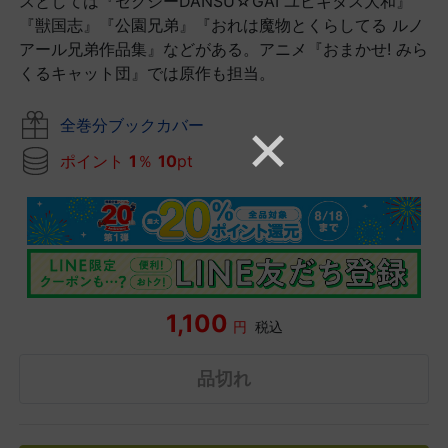
スとしては『セクシーDANSU☆GAI ユビキタス大和』
『獣国志』『公園兄弟』『おれは魔物とくらしてる ルノ
アール兄弟作品集』などがある。アニメ『おまかせ! みら
くるキャット団』では原作も担当。
全巻分ブックカバー
ポイント
1
％
10
pt
1,100
円
税込
品切れ