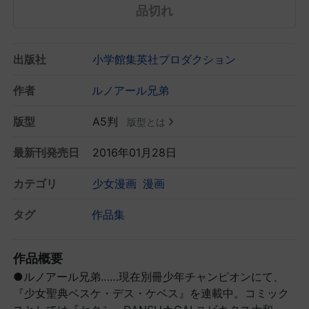
品切れ
出版社
小学館集英社プロダクション
作者
ルノアール兄弟
版型
A5判
版型とは
最新刊発売日
2016年01月28日
カテゴリ
少女漫画
漫画
タグ
作品集
作品概要
●ルノアール兄弟……現在別冊少年チャンピオンにて、
『少女聖典ベスケ・デス・ケベス』を連載中。コミック