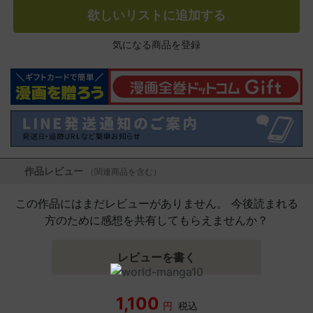
欲しいリストに追加する
気になる商品を登録
作品レビュー
（関連商品を含む）
この作品にはまだレビューがありません。 今後読まれる
方のために感想を共有してもらえませんか？
レビューを書く
1,100
円
税込