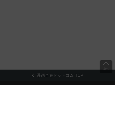
上へ
漫画全巻ドットコム TOP
トップページ
会員登録・ログイン
初めての方へ
電子書籍の読み方