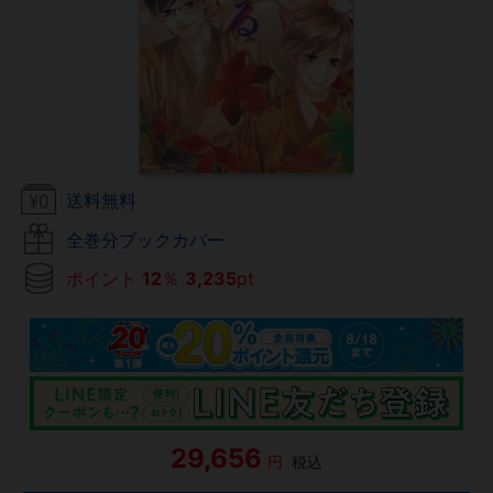
送料無料
全巻分ブックカバー
ポイント
12
％
3,235
pt
29,656
円
税込