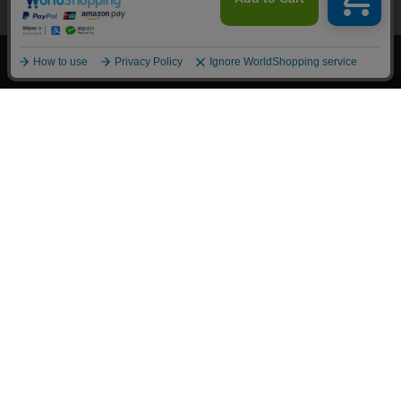
上へ
漫画全巻ドットコム TOP
トップページ
会員登録・ログイン
初めての方へ
電子書籍の読み方
支払方法
特定商取引法に基づく通販の表記
資金決済法に基づく表示
古物営業法に基づく表示
よくある質問
問い合わせ
個人情報保護方針