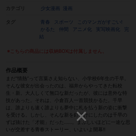
カテゴリ
少女漫画
漫画
タグ
青春
スポーツ
このマンガがすごい!
かるた
仲間
アニメ化
実写映画化
完
結
※こちらの商品には収納BOXは付属しません。
作品概要
まだ“情熱”って言葉さえ知らない、小学校6年生の千早。
そんな彼女が出会ったのは、福井からやってきた転校
生・新。大人しくて無口な新だったが、彼には意外な特
技があった。それは、小倉百人一首競技かるた。千早
は、誰よりも速く誰よりも夢中に札を払う新の姿に衝撃
を受ける。しかし、そんな新を釘付けにしたのは千早の
ずば抜けた「才能」だった……。まぶしいほどに一途な思
いが交差する青春ストーリー、いよいよ開幕!!