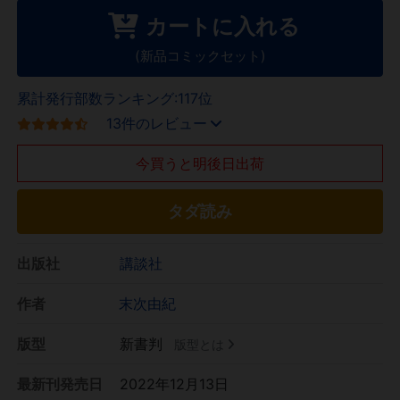
カートに入れる
(新品コミックセット)
累計発行部数ランキング:117位
13件のレビュー
今買うと明後日出荷
タダ読み
出版社
講談社
作者
末次由紀
版型
新書判
版型とは
最新刊発売日
2022年12月13日