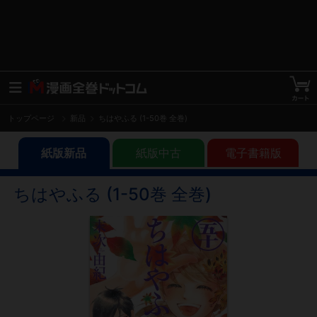
トップページ
新品
ちはやふる (1-50巻 全巻)
紙版新品
紙版中古
電子書籍版
ちはやふる (1-50巻 全巻)