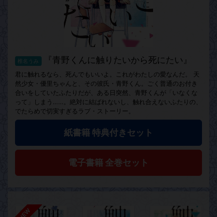
『青野くんに触りたいから死にたい』
椎名うみ
君に触れるなら、死んでもいいよ。これがわたしの愛なんだ。
天
然少女・優里ちゃんと、その彼氏・青野くん。ごく普通のお付き
合いをしていたふたりだが、ある日突然、青野くんが「いなくな
って」しまう……。絶対に結ばれないし、触れ合えないふたりの、
でたらめで切実すぎるラブ・ストーリー。
紙書籍 特典付きセット
電子書籍 全巻セット
NEW