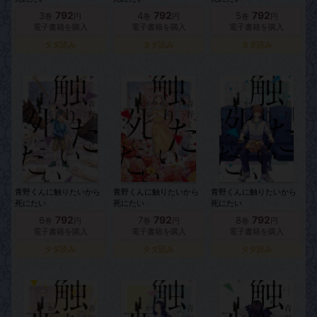
792
792
792
3
4
5
巻
円
巻
円
巻
円
電子書籍を購入
電子書籍を購入
電子書籍を購入
タダ読み
タダ読み
タダ読み
青野くんに触りたいから
青野くんに触りたいから
青野くんに触りたいから
死にたい
死にたい
死にたい
792
792
792
6
7
8
巻
円
巻
円
巻
円
電子書籍を購入
電子書籍を購入
電子書籍を購入
タダ読み
タダ読み
タダ読み