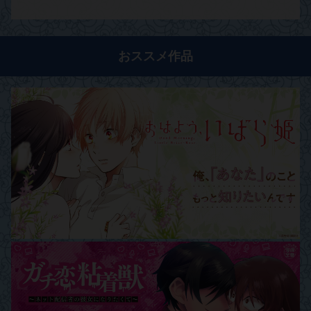
おススメ作品