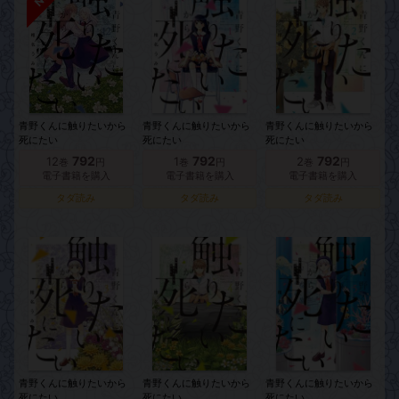
青野くんに触りたいから
青野くんに触りたいから
青野くんに触りたいから
死にたい
死にたい
死にたい
792
792
792
12
1
2
巻
円
巻
円
巻
円
電子書籍を購入
電子書籍を購入
電子書籍を購入
タダ読み
タダ読み
タダ読み
青野くんに触りたいから
青野くんに触りたいから
青野くんに触りたいから
死にたい
死にたい
死にたい