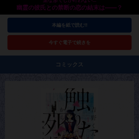
歪な形でしか叶わない…
幽霊の彼氏との禁断の恋の結末は――？
本編を紙で読む!!
今すぐ電子で続きを
コミックス