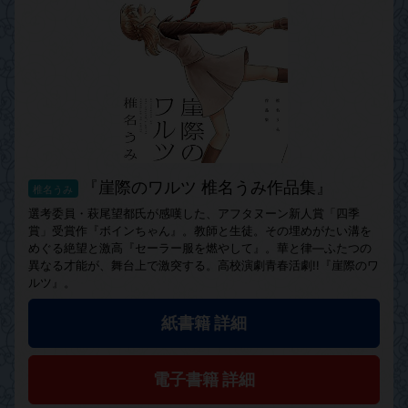
『崖際のワルツ 椎名うみ作品集』
椎名うみ
選考委員・萩尾望都氏が感嘆した、アフタヌーン新人賞「四季
賞」受賞作『ボインちゃん』。教師と生徒。その埋めがたい溝を
めぐる絶望と激高『セーラー服を燃やして』。華と律―ふたつの
異なる才能が、舞台上で激突する。高校演劇青春活劇!!『崖際のワ
ルツ』。
紙書籍 詳細
電子書籍 詳細