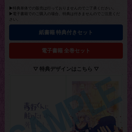
▶特典単体での販売は行っておりませんのでご了承ください。
▶電子書籍でのご購入の場合、特典は付きませんのでご注意くだ
さい。
紙書籍 特典付きセット
電子書籍 全巻セット
▽ 特典デザインはこちら ▽