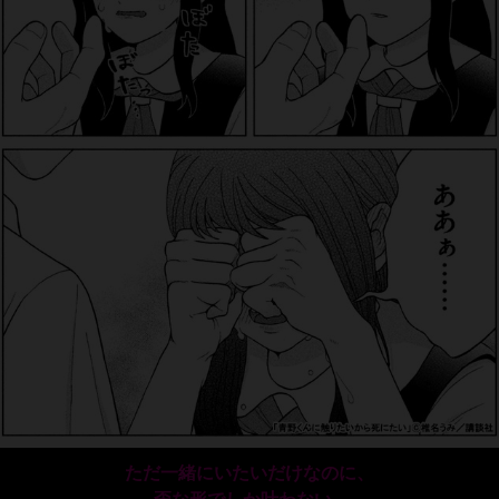
ただ一緒にいたいだけなのに、