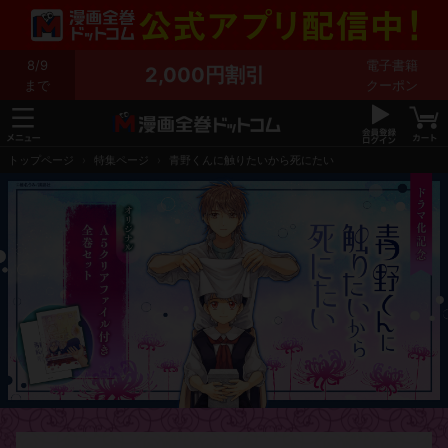
8/9
電子書籍
2,000円割引
まで
クーポン
トップページ
特集ページ
青野くんに触りたいから死にたい