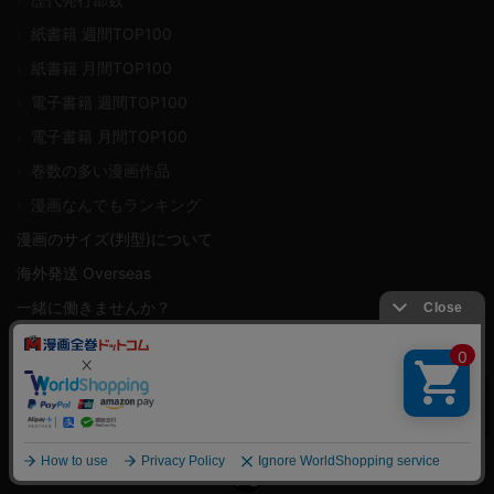
›
紙書籍 週間TOP100
›
紙書籍 月間TOP100
›
電子書籍 週間TOP100
›
電子書籍 月間TOP100
›
巻数の多い漫画作品
›
漫画なんでもランキング
漫画のサイズ(判型)について
海外発送 Overseas
一緒に働きませんか？
上へ