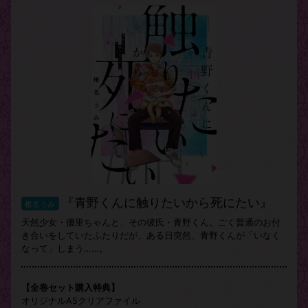
『青野くんに触りたいから死にたい』
椎名うみ
天然少女・優里ちゃんと、その彼氏・青野くん。ごく普通のお付
き合いをしていたふたりだが、ある日突然、青野くんが「いなく
なって」しまう……。
【全巻セット購入特典】
オリジナルA5クリアファイル