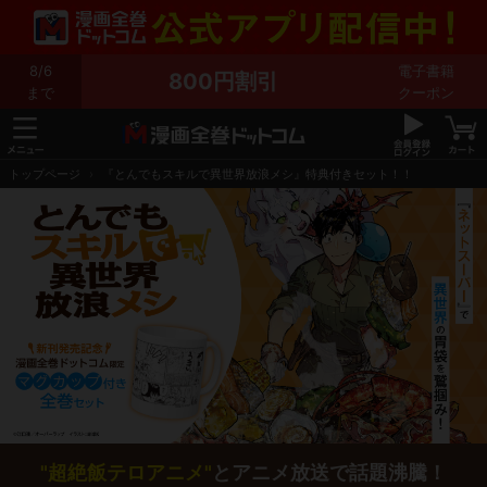
8/6
電子書籍
800円割引
まで
クーポン
トップページ
『とんでもスキルで異世界放浪メシ』特典付きセット！！
"超絶飯テロアニメ"
とアニメ放送で話題沸騰！