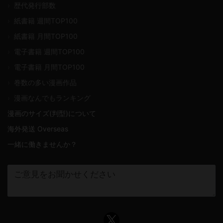
›
歴代発行部数
›
紙書籍 週間TOP100
›
紙書籍 月間TOP100
›
電子書籍 週間TOP100
›
電子書籍 月間TOP100
›
巻数の多い漫画作品
›
漫画なんでもランキング
漫画のサイズ(判型)について
海外発送 Overseas
一緒に働きませんか？