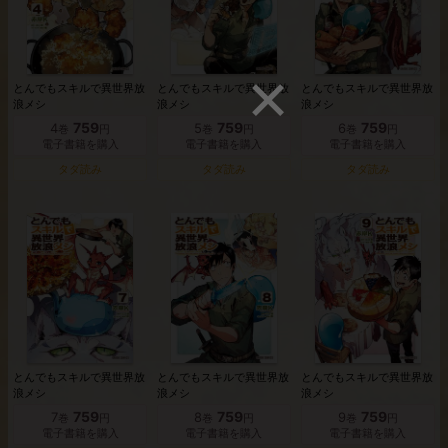
とんでもスキルで異世界放
とんでもスキルで異世界放
とんでもスキルで異世界放
浪メシ
浪メシ
浪メシ
759
759
759
4
5
6
巻
円
巻
円
巻
円
電子書籍を購入
電子書籍を購入
電子書籍を購入
タダ読み
タダ読み
タダ読み
とんでもスキルで異世界放
とんでもスキルで異世界放
とんでもスキルで異世界放
浪メシ
浪メシ
浪メシ
759
759
759
7
8
9
巻
円
巻
円
巻
円
電子書籍を購入
電子書籍を購入
電子書籍を購入