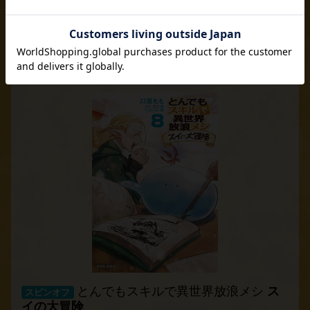
電子書籍 詳細
とんでもスキルで異世界放浪メシ
ス
スピンオフ
イの大冒険