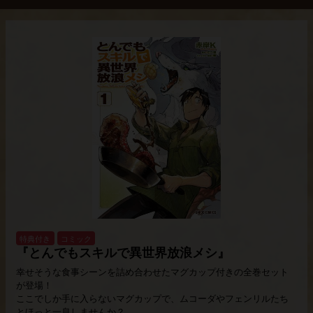
特典付き
コミック
『とんでもスキルで異世界放浪メシ』
幸せそうな食事シーンを詰め合わせたマグカップ付きの全巻セット
が登場！
ここでしか手に入らないマグカップで、ムコーダやフェンリルたち
とほっと一息しませんか？