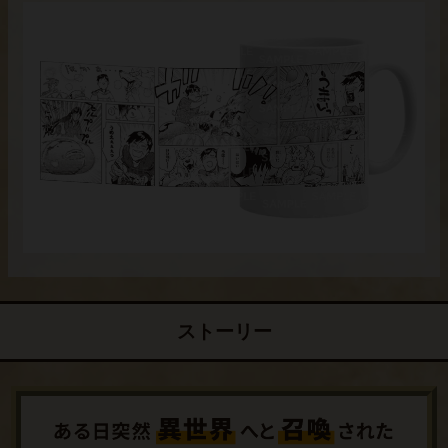
ストーリー