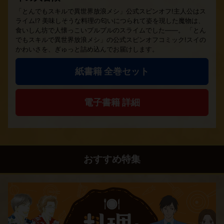
「とんでもスキルで異世界放浪メシ」公式スピンオフ!主人公はス
ライム!? 美味しそうな料理の匂いにつられて姿を現した魔物は、
食いしん坊で人懐っこいプルプルのスライムでした――。 「とん
でもスキルで異世界放浪メシ」の公式スピンオフコミック!スイの
かわいさを、ぎゅっと詰め込んでお届けします。
紙書籍 全巻セット
電子書籍 詳細
おすすめ特集