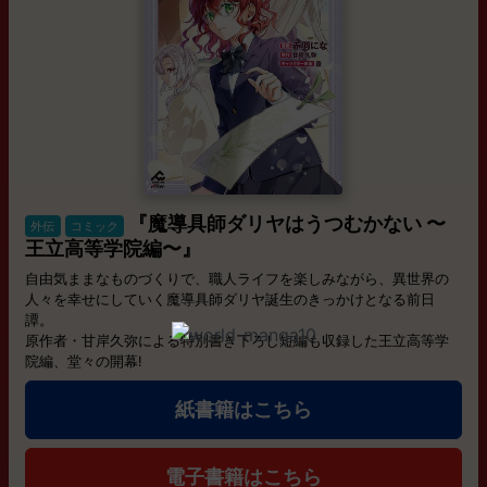
『魔導具師ダリヤはうつむかない 〜
外伝
コミック
王立高等学院編〜』
自由気ままなものづくりで、職人ライフを楽しみながら、異世界の
人々を幸せにしていく魔導具師ダリヤ誕生のきっかけとなる前日
譚。
原作者・甘岸久弥による特別書き下ろし短編も収録した王立高等学
院編、堂々の開幕!
紙書籍はこちら
電子書籍はこちら