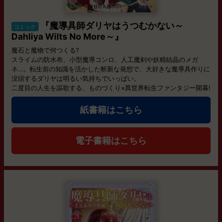
『魔導具師ダリヤはうつむかない～
コミック
Dahliya Wilts No More～』
魔石と魔物で何つくる?
スライムの防水布、小型魔導コンロ、人工魔剣や妖精結晶のメガ
ネ…。転生前の知識を活かした斬新な発想で、大好きな魔導具作りに
没頭するダリヤは明るい気持ちでいっぱい。
二度目の人生を謳歌する、ものづくり×異世界転生ファンタジー開幕!
紙書籍はこちら
電子書籍はこちら