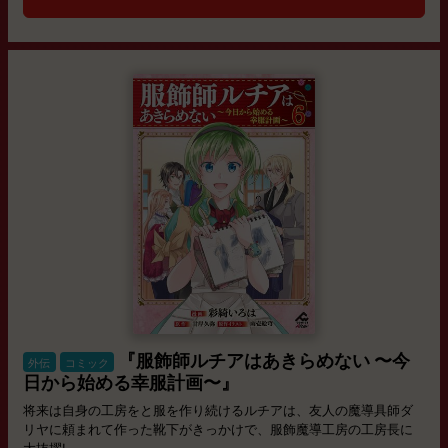
『服飾師ルチアはあきらめない 〜今
外伝
コミック
日から始める幸服計画〜』
将来は自身の工房をと服を作り続けるルチアは、友人の魔導具師ダ
リヤに頼まれて作った靴下がきっかけで、服飾魔導工房の工房長に