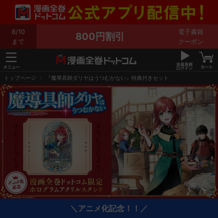
8/10
電子書籍
800円割引
まで
クーポン
トップページ
『魔導具師ダリヤはうつむかない』特典付きセット
＼アニメ化記念！！／