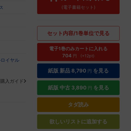
(電子書籍セット)
ス
セット内容/1巻単位で見る
電子1巻のみカートに入れる
704
円
(+12pt)
ルロイヤル
紙版 新品
8,790
を見る
円
籍購入ガイド
紙版 中古
3,890
を見る
円
タダ読み
欲しいリストに追加する