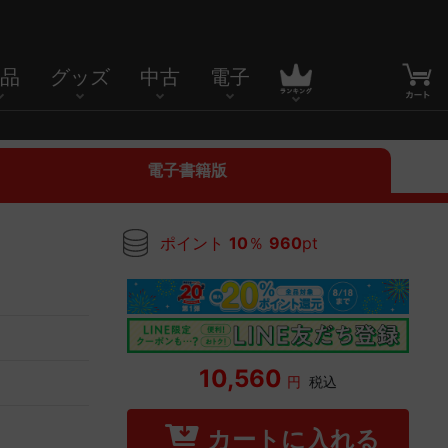
品
グッズ
中古
電子
電子書籍版
ポイント
10
％
960
pt
10,560
円
税込
カートに入れる