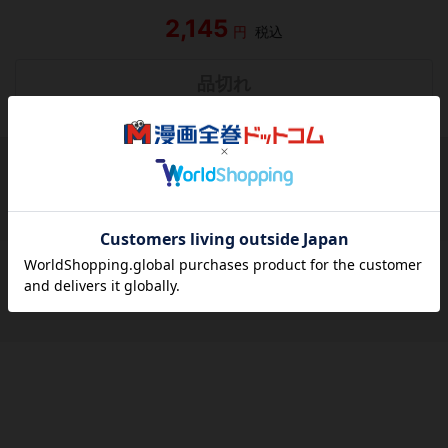
2,145
円
税込
品切れ
シェアする
シェアする