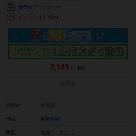
全巻分ブックカバー
ポイント
1
％
19
pt
2,145
円
税込
品切れ
出版社
集英社
作者
吉野朔実
版型
新書判
版型とは