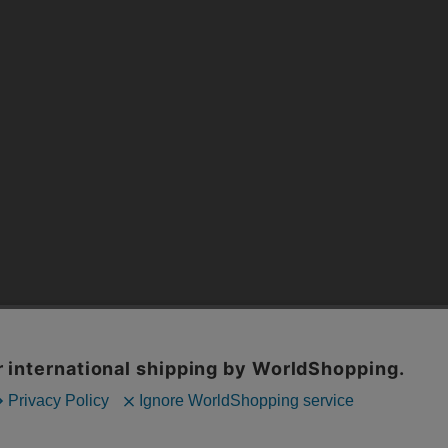
漫画全巻ドットコム TOP