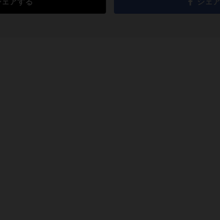
シェアする
シェ