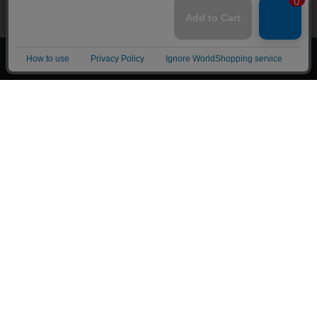
上へ
漫画全巻ドットコム TOP
トップページ
会員登録・ログイン
初めての方へ
電子書籍の読み方
支払方法
特定商取引法に基づく通販の表記
資金決済法に基づく表示
古物営業法に基づく表示
よくある質問
問い合わせ
個人情報保護方針