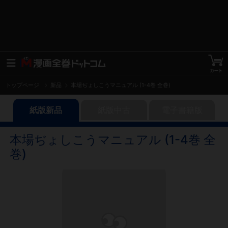
トップページ
新品
本場ぢょしこうマニュアル (1-4巻 全巻)
紙版新品
紙版中古
電子書籍版
本場ぢょしこうマニュアル (1-4巻 全
巻)