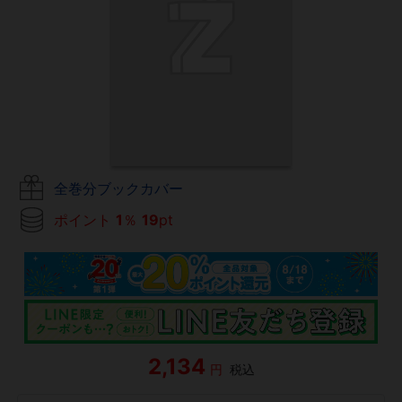
全巻分ブックカバー
ポイント
1
％
19
pt
2,134
円
税込