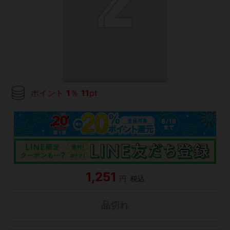
ポイント
1
％
11
pt
1,251
円
税込
品切れ