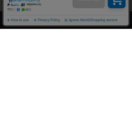
上へ
漫画全巻ドットコム TOP
トップページ
会員登録・ログイン
初めての方へ
電子書籍の読み方
支払方法
特定商取引法に基づく通販の表記
資金決済法に基づく表示
古物営業法に基づく表示
よくある質問
問い合わせ
個人情報保護方針