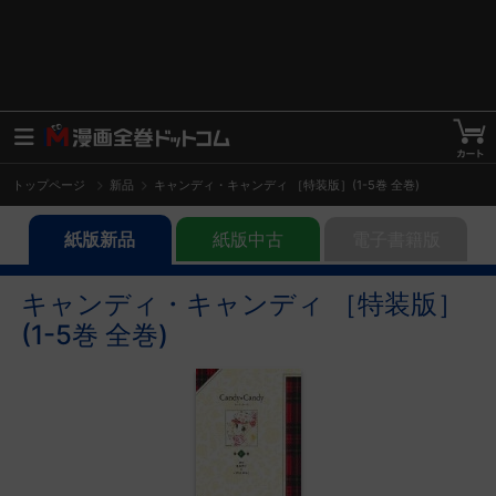
トップページ
新品
キャンディ・キャンディ ［特装版］(1-5巻 全巻)
紙版新品
紙版中古
電子書籍版
キャンディ・キャンディ ［特装版］
(1-5巻 全巻)