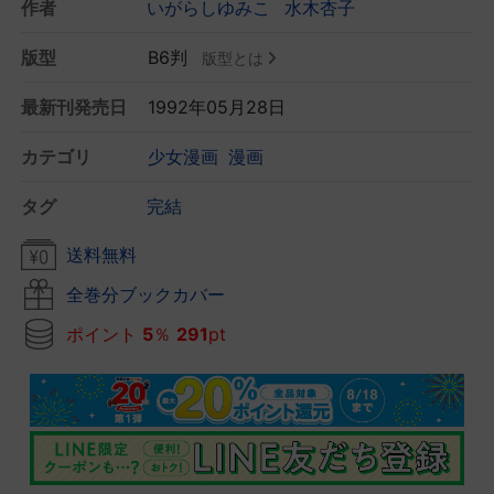
作者
いがらしゆみこ
水木杏子
版型
B6判
版型とは
最新刊発売日
1992年05月28日
カテゴリ
少女漫画
漫画
タグ
完結
送料無料
全巻分ブックカバー
ポイント
5
％
291
pt