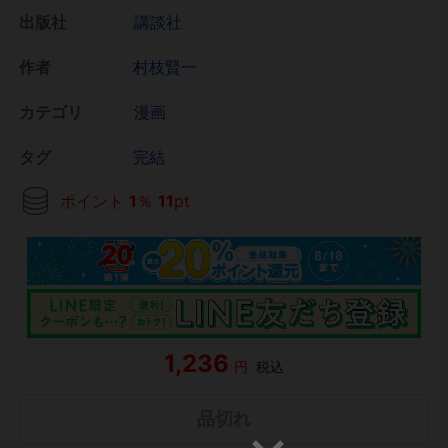
出版社
講談社
作者
村枝賢一
カテゴリ
漫画
タグ
完結
ポイント
1
％
11
pt
1,236
円
税込
品切れ