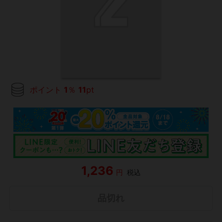
ポイント
1
％
11
pt
1,236
円
税込
品切れ