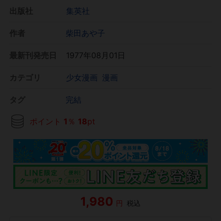
出版社
集英社
作者
柴田あや子
最新刊発売日
1977年08月01日
カテゴリ
少女漫画
漫画
タグ
完結
ポイント
1
％
18
pt
1,980
円
税込