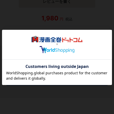
レビューを書く
1,980
円
税込
品切れ
シェアする
シェアする