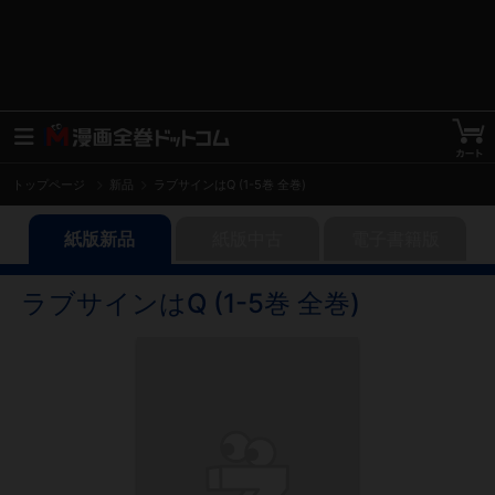
トップページ
新品
ラブサインはQ (1-5巻 全巻)
紙版新品
紙版中古
電子書籍版
ラブサインはQ (1-5巻 全巻)