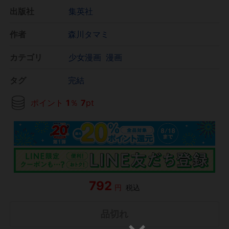
出版社
集英社
作者
森川タマミ
カテゴリ
少女漫画
漫画
タグ
完結
ポイント
1
％
7
pt
792
円
税込
品切れ