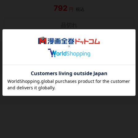
792
円
税込
品切れ
シェアする
シェアする