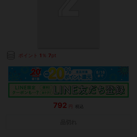
ポイント
1
％
7
pt
792
円
税込
品切れ