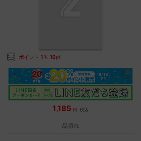
ポイント
1
％
10
pt
1,185
円
税込
品切れ