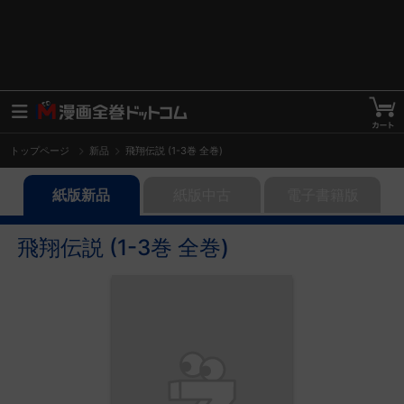
トップページ
新品
飛翔伝説 (1-3巻 全巻)
紙版新品
紙版中古
電子書籍版
飛翔伝説 (1-3巻 全巻)