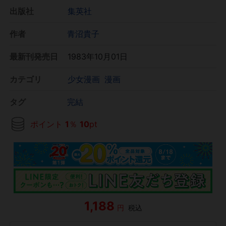
出版社
集英社
作者
青沼貴子
最新刊発売日
1983年10月01日
カテゴリ
少女漫画
漫画
タグ
完結
ポイント
1
％
10
pt
1,188
円
税込