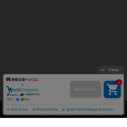
上へ
漫画全巻ドットコム TOP
トップページ