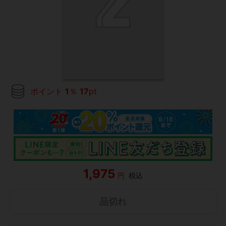
ポイント
1
％
17
pt
1,975
円
税込
品切れ