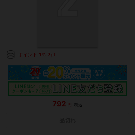
ポイント
1
％
7
pt
792
円
税込
品切れ