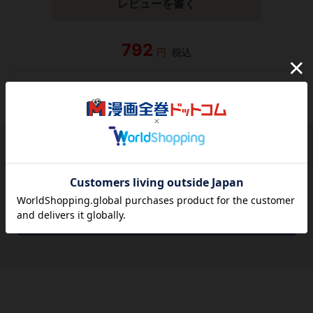
レビューを書く
792
円
税込
品切れ
シェアする
シェアする