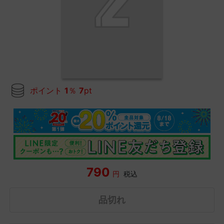
ポイント
1
％
7
pt
790
円
税込
品切れ