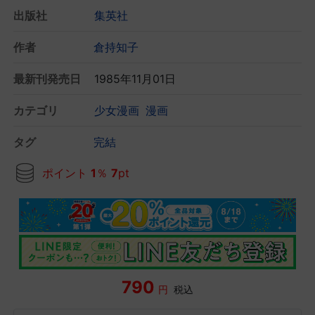
出版社
集英社
作者
倉持知子
最新刊発売日
1985年11月01日
カテゴリ
少女漫画
漫画
タグ
完結
ポイント
1
％
7
pt
790
円
税込