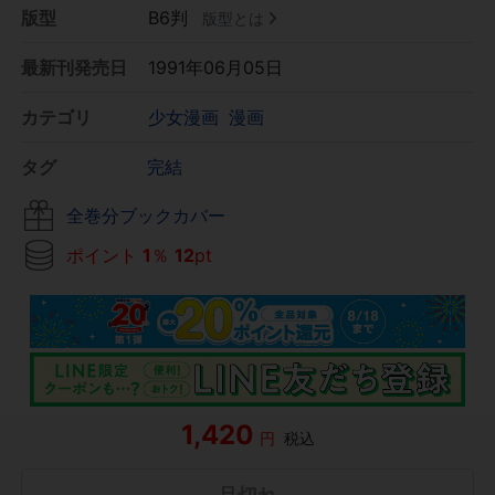
版型
B6判
版型とは
最新刊発売日
1991年06月05日
カテゴリ
少女漫画
漫画
タグ
完結
全巻分ブックカバー
ポイント
1
％
12
pt
1,420
円
税込