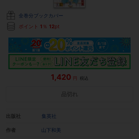
全巻分ブックカバー
ポイント
1
％
12
pt
1,420
円
税込
品切れ
出版社
集英社
作者
山下和美