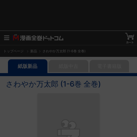
トップページ
新品
さわやか万太郎 (1-6巻 全巻)
紙版新品
紙版中古
電子書籍版
さわやか万太郎 (1-6巻 全巻)