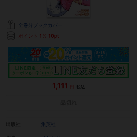
全巻分ブックカバー
ポイント
1
％
10
pt
1,111
円
税込
品切れ
出版社
集英社