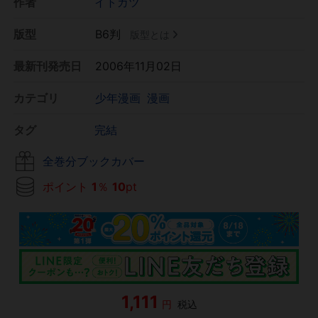
作者
イトカツ
版型
B6判
版型とは
最新刊発売日
2006年11月02日
カテゴリ
少年漫画
漫画
タグ
完結
全巻分ブックカバー
ポイント
1
％
10
pt
1,111
円
税込