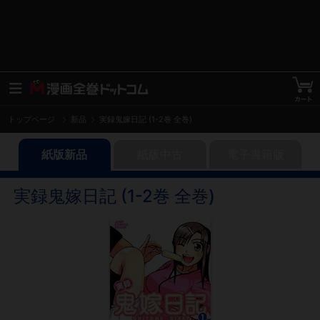
トップページ
新品
実録鬼嫁日記 (1-2巻 全巻)
紙版新品
紙版中古
電子書籍版
実録鬼嫁日記 (1-2巻 全巻)