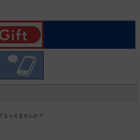
てもらえませんか？