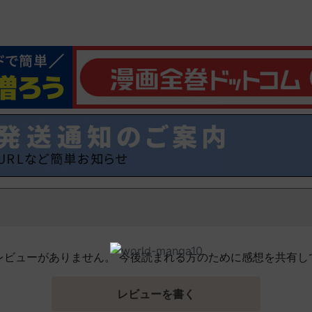
レビューがありません。 今後読まれる方のために感想を共有し
レビューを書く