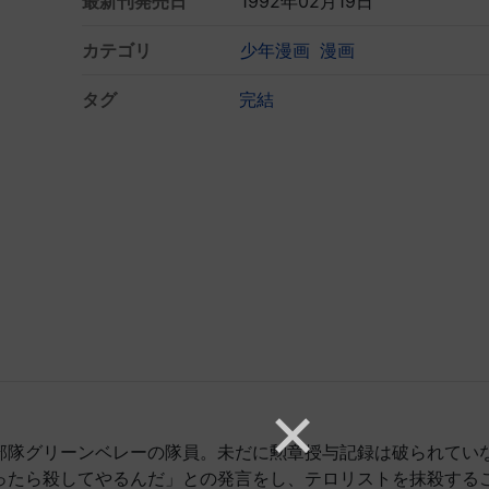
最新刊発売日
1992年02月19日
カテゴリ
少年漫画
漫画
タグ
完結
部隊グリーンベレーの隊員。未だに勲章授与記録は破られてい
ったら殺してやるんだ」との発言をし、テロリストを抹殺する