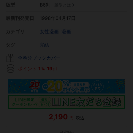
版型
B6判
版型とは
最新刊発売日
1998年04月17日
カテゴリ
女性漫画
漫画
タグ
完結
全巻分ブックカバー
ポイント
1
％
19
pt
2,190
円
税込