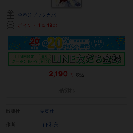
全巻分ブックカバー
ポイント
1
％
19
pt
2,190
円
税込
品切れ
出版社
集英社
作者
山下和美