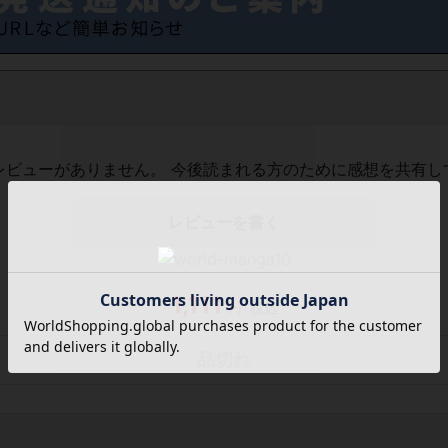
レビューがありません。 今後読まれる方のために感想を共有し
レビューを書く
1,111
円
税込
品切れ