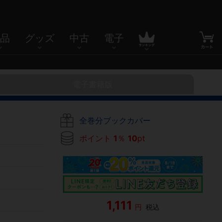
品
グッズ
中古
電子
電子書籍版
全巻分ブックカバー
ポイント
1
％
10
pt
1,111
円
税込