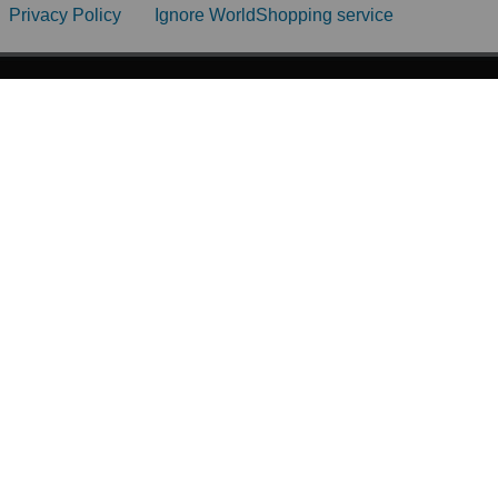
漫画全巻ドットコム TOP
ッフおススメ「全力推し宣言」
漫画ランキング
贈ろう e-giftサービス
›
2025年 年間ランキング
すめの新品漫画セット
›
歴代発行部数
品別漫画収納ボックス
›
紙書籍 週間TOP100
典あり漫画
›
紙書籍 月間TOP100
すめのグッズ商品
›
電子書籍 週間TOP100
すめの中古漫画セット
›
電子書籍 月間TOP100
画買取サービス
›
巻数の多い漫画作品
口注文問い合わせフォーム
›
漫画なんでもランキング
すめの電子書籍漫画
漫画のサイズ(判型)について
刊・新着電子書籍
海外発送 Overseas
料ですぐ読める電子書籍
一緒に働きませんか？