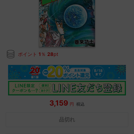
ポイント
1
％
28
pt
3,159
円
税込
品切れ