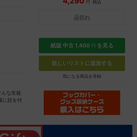
4,290
円
税込
品切れ
紙版 中古
1,400
を見る
円
欲しいリストに追加する
気になる商品を登録
そんな生徒
屋に目を付