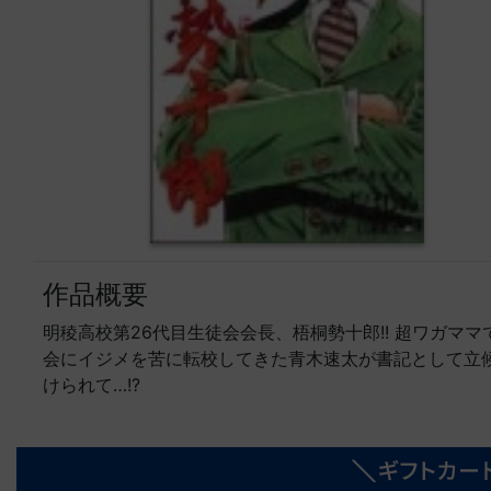
作品概要
明稜高校第26代目生徒会会長、梧桐勢十郎!! 超ワガ
会にイジメを苦に転校してきた青木速太が書記として立候
けられて…!?