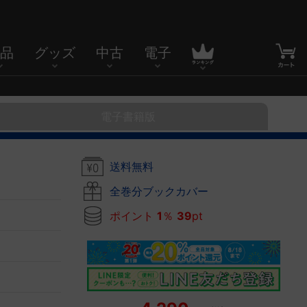
品
グッズ
中古
電子
電子書籍版
送料無料
全巻分ブックカバー
ポイント
1
％
39
pt