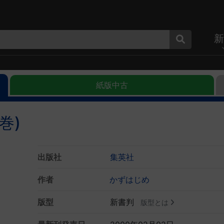
新
紙版中古
巻)
出版社
集英社
作者
かずはじめ
版型
新書判
版型とは