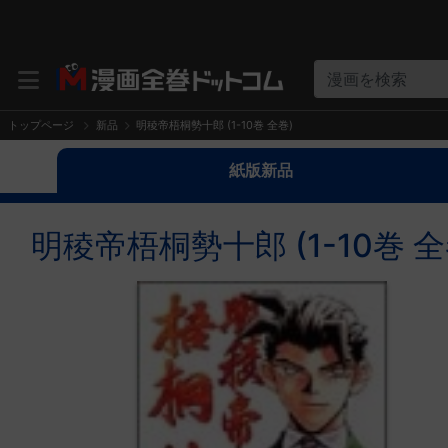
漫画を検索
トップページ
新品
明稜帝梧桐勢十郎 (1-10巻 全巻)
紙版新品
明稜帝梧桐勢十郎 (1-10巻 全