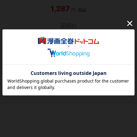
1,287
円
税込
品切れ
シェアする
シェアする