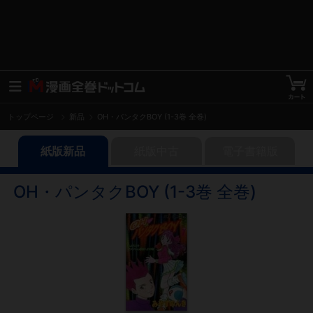
トップページ
新品
OH・パンタクBOY (1-3巻 全巻)
紙版新品
紙版中古
電子書籍版
OH・パンタクBOY (1-3巻 全巻)