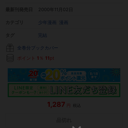
最新刊発売日
2000年11月02日
カテゴリ
少年漫画
漫画
タグ
完結
全巻分ブックカバー
ポイント
1
％
11
pt
1,287
円
税込
品切れ