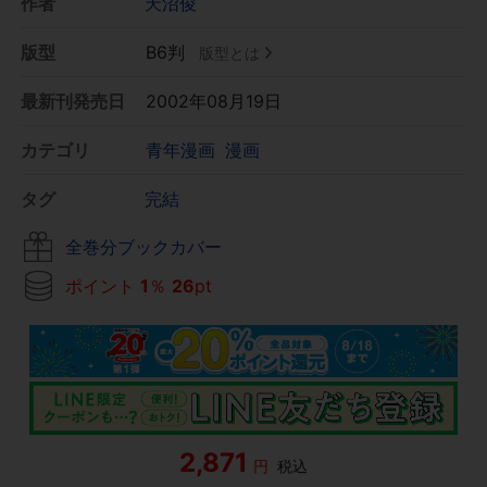
作者
天沼俊
版型
B6判
版型とは
最新刊発売日
2002年08月19日
カテゴリ
青年漫画
漫画
タグ
完結
全巻分ブックカバー
ポイント
1
％
26
pt
2,871
円
税込