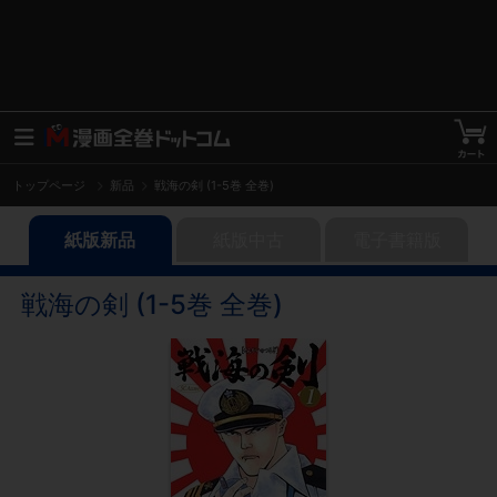
トップページ
新品
戦海の剣 (1-5巻 全巻)
紙版新品
紙版中古
電子書籍版
戦海の剣 (1-5巻 全巻)