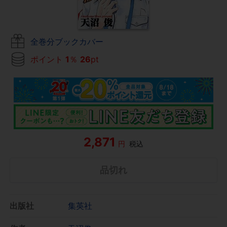
全巻分ブックカバー
ポイント
1
％
26
pt
2,871
円
税込
品切れ
出版社
集英社