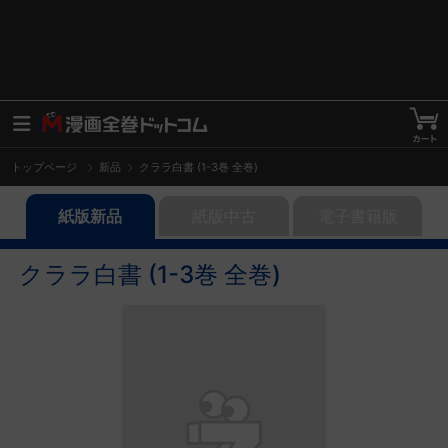
トップページ
新品
クララ白書 (1-3巻 全巻)
紙版新品
紙版中古
電子書籍版
クララ白書 (1-3巻 全巻)