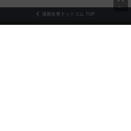
上へ
漫画全巻ドットコム TOP
トップページ
会員登録・ログイン
初めての方へ
電子書籍の読み方
支払方法
特定商取引法に基づく通販の表記
資金決済法に基づく表示
古物営業法に基づく表示
よくある質問
問い合わせ
個人情報保護方針
利用規約