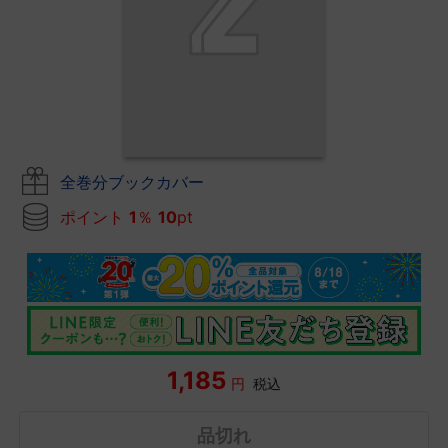
全巻分ブックカバー
ポイント
1
％
10
pt
1,185
円
税込
品切れ