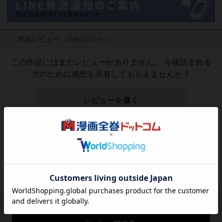
作品レビュー
（関連商品を含む）
この作品にはまだレビューがありません。 今後読まれる
方のために感想を共有してもらえませんか？
レビューを書く
1,056
円
税込
品切れ