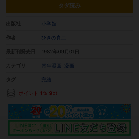
タダ読み
出版社
小学館
作者
ひきの真二
最新刊発売日
1982年09月01日
カテゴリ
青年漫画
漫画
タグ
完結
ポイント
1
％
9
pt