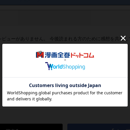
レビューがありません。 今後読まれる方のために感想を共有し
レビューを書く
1,278
円
税込
品切れ