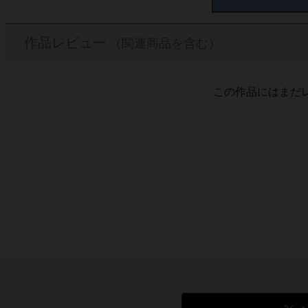
作品レビュー
（関連商品を含む）
この作品にはまだ