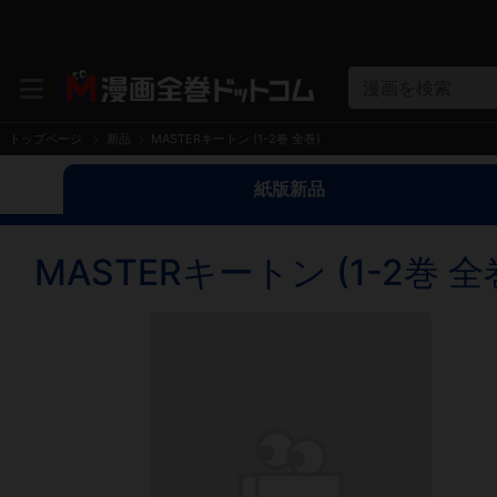
漫画を検索
トップページ
新品
MASTERキートン (1-2巻 全巻)
紙版新品
MASTERキートン (1-2巻 全