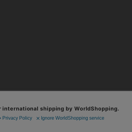
漫画全巻ドットコム TOP