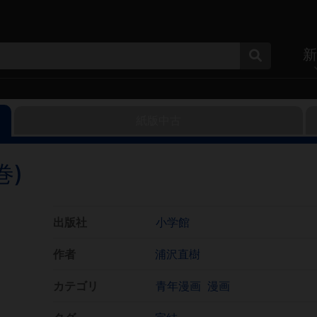
新
紙版中古
巻)
出版社
小学館
作者
浦沢直樹
カテゴリ
青年漫画
漫画