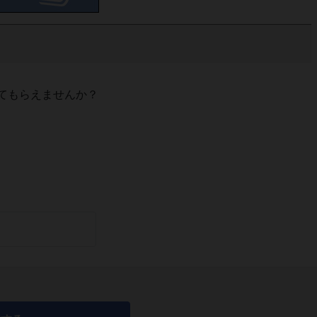
てもらえませんか？