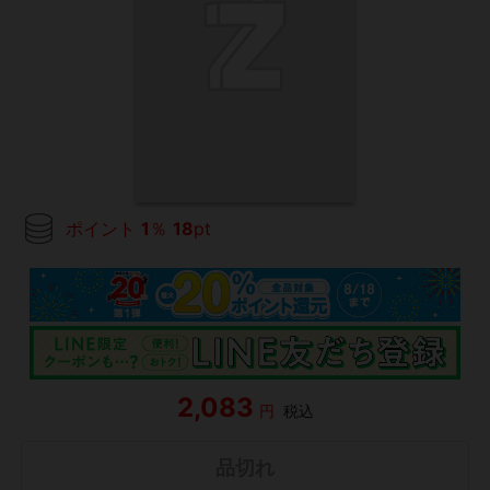
ポイント
1
％
18
pt
2,083
円
税込
品切れ