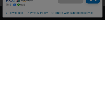
上へ
漫画全巻ドットコム TOP
トップページ
会員登録・ログイン
初めての方へ
電子書籍の読み方
支払方法
特定商取引法に基づく通販の表記
資金決済法に基づく表示
古物営業法に基づく表示
よくある質問
問い合わせ
個人情報保護方針
利用規約