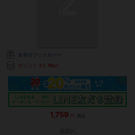
全巻分ブックカバー
ポイント
1
％
16
pt
1,759
円
税込
品切れ