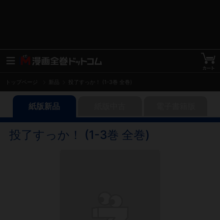
トップページ
新品
投了すっか！ (1-3巻 全巻)
紙版新品
紙版中古
電子書籍版
投了すっか！ (1-3巻 全巻)