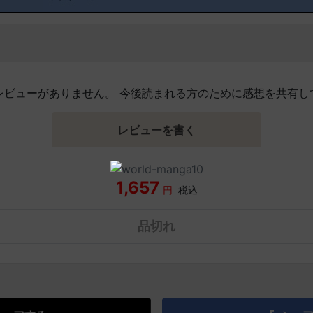
レビューがありません。 今後読まれる方のために感想を共有し
レビューを書く
1,657
円
税込
品切れ