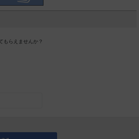
てもらえませんか？