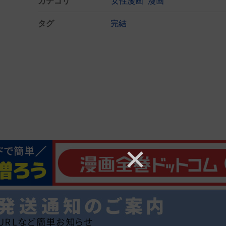
カテゴリ
女性漫画
漫画
タグ
完結