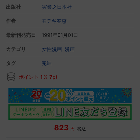
出版社
実業之日本社
作者
モテギ春恵
最新刊発売日
1991年01月01日
カテゴリ
女性漫画
漫画
タグ
完結
ポイント
1
％
7
pt
823
円
税込