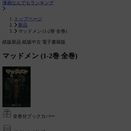
漫画なんでもランキング
トップページ
新品
マッドメン (1-2巻 全巻)
紙版新品
紙版中古
電子書籍版
マッドメン (1-2巻 全巻)
全巻分ブックカバー