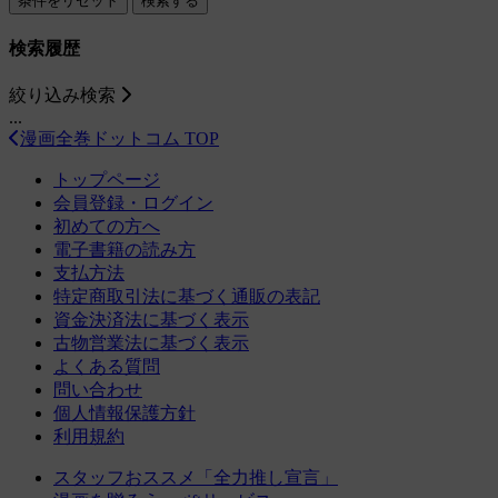
条件をリセット
検索する
検索履歴
絞り込み検索
...
漫画全巻ドットコム TOP
トップページ
会員登録・ログイン
初めての方へ
電子書籍の読み方
支払方法
特定商取引法に基づく通販の表記
資金決済法に基づく表示
古物営業法に基づく表示
よくある質問
問い合わせ
個人情報保護方針
利用規約
スタッフおススメ「全力推し宣言」