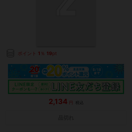
ポイント
1
％
19
pt
2,134
円
税込
品切れ