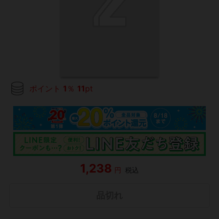
ポイント
1
％
11
pt
1,238
円
税込
品切れ