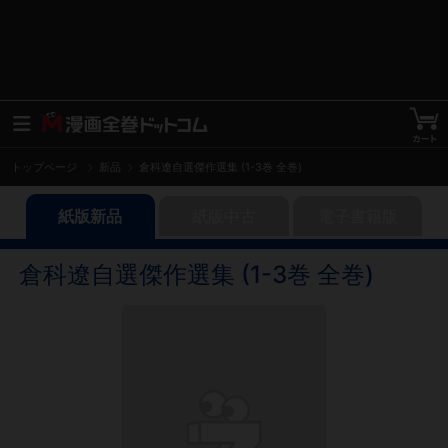
トップページ
新品
倉科遼自選傑作選集 (1-3巻 全巻)
紙版新品
紙版中古
電子書籍版
倉科遼自選傑作選集 (1-3巻 全巻)