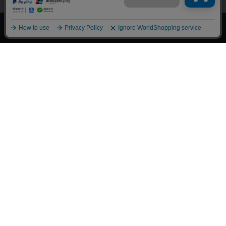
上へ
漫画全巻ドットコム TOP
トップページ
会員登録・ログイン
初めての方へ
電子書籍の読み方
支払方法
特定商取引法に基づく通販の表記
資金決済法に基づく表示
古物営業法に基づく表示
よくある質問
問い合わせ
個人情報保護方針
利用規約