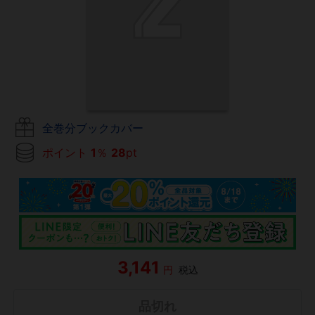
全巻分ブックカバー
ポイント
1
％
28
pt
3,141
円
税込
品切れ