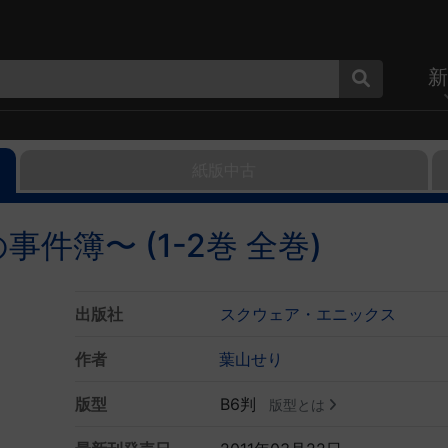
新
紙版中古
件簿〜 (1-2巻 全巻)
出版社
スクウェア・エニックス
作者
葉山せり
版型
B6判
版型とは