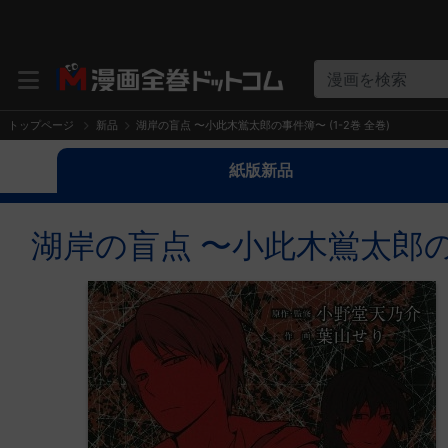
漫画を検索
トップページ
新品
湖岸の盲点 〜小此木鴬太郎の事件簿〜 (1-2巻 全巻)
紙版新品
湖岸の盲点 〜小此木鴬太郎の事