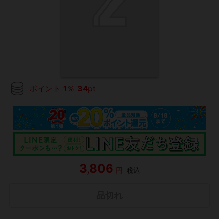
ポイント
1
％
34
pt
3,806
円
税込
品切れ