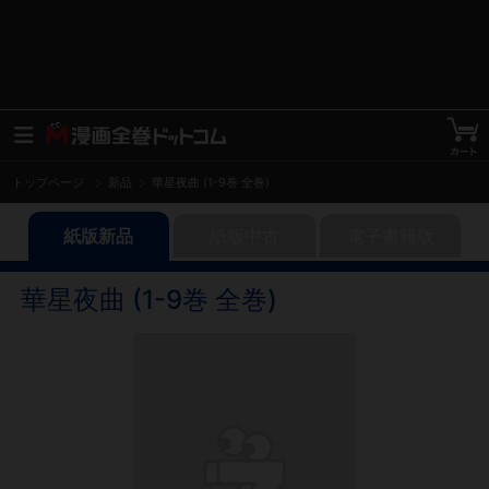
トップページ
新品
華星夜曲 (1-9巻 全巻)
紙版新品
紙版中古
電子書籍版
華星夜曲 (1-9巻 全巻)